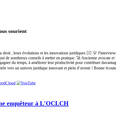
vous sourient
roit , leurs évolutions et les innovations juridiques 👩‍⚖️ 💡 J'intervie
'appui de nombreux conseils à mettre en pratique. 🚀 Ancienne avocate et D
 gagner du temps, à améliorer leur productivité pour contribuer davantage
'entrée vers un univers juridique innovant et plein d’avenir ! Bonne éc
arme enquêteur à L'OCLCH