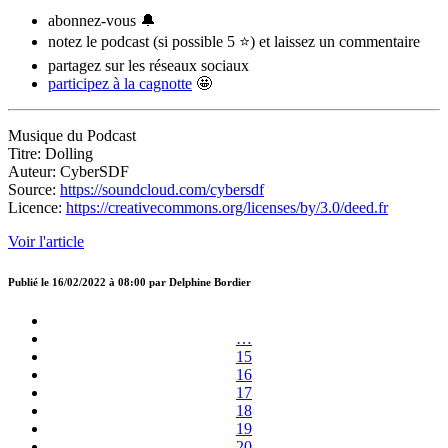
abonnez-vous 🔔
notez le podcast (si possible 5 ⭐) et laissez un commentaire
partagez sur les réseaux sociaux
participez à la cagnotte
🤩
Musique du Podcast
Titre: Dolling
Auteur: CyberSDF
Source:
https://soundcloud.com/cybersdf
Licence:
https://creativecommons.org/licenses/by/3.0/deed.fr
Voir l'article
Publié le
16/02/2022 à 08:00
par
Delphine Bordier
…
15
16
17
18
19
20