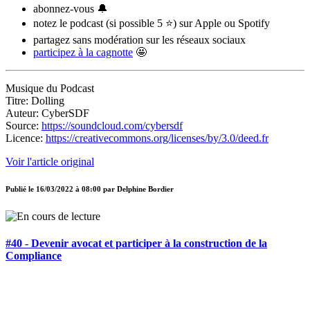
abonnez-vous 🔔
notez le podcast (si possible 5 ⭐) sur Apple ou Spotify
partagez sans modération sur les réseaux sociaux
participez à la cagnotte
🤩
Musique du Podcast
Titre: Dolling
Auteur: CyberSDF
Source:
https://soundcloud.com/cybersdf
Licence:
https://creativecommons.org/licenses/by/3.0/deed.fr
Voir l'article original
Publié le
16/03/2022 à 08:00
par
Delphine Bordier
#40 - Devenir avocat et participer à la construction de la
Compliance