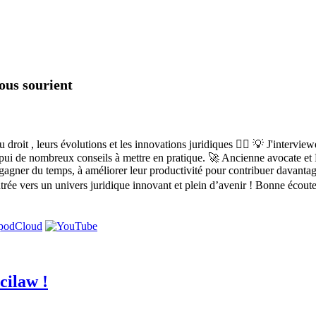
vous sourient
roit , leurs évolutions et les innovations juridiques 👩‍⚖️ 💡 J'intervie
'appui de nombreux conseils à mettre en pratique. 🚀 Ancienne avocate et D
 gagner du temps, à améliorer leur productivité pour contribuer davantage
'entrée vers un univers juridique innovant et plein d’avenir ! Bonne éc
cilaw !