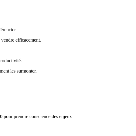
férencier
et vendre efficacement.
roductivité.
ment les surmonter.
h 30 pour prendre conscience des enjeux