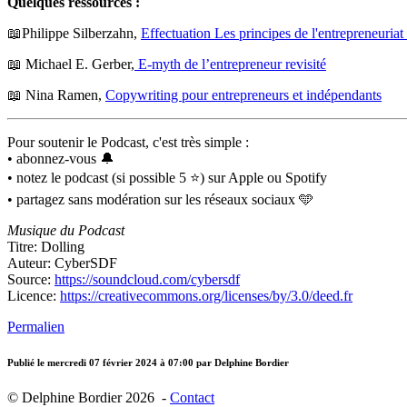
Quelques ressources :
📖Philippe Silberzahn,
Effectuation Les principes de l'entrepreneuriat
📖 Michael E. Gerber,
E-myth de l’entrepreneur revisité
📖 Nina Ramen,
Copywriting pour entrepreneurs et indépendants
Pour soutenir le Podcast, c'est très simple :
• abonnez-vous 🔔
• notez le podcast (si possible 5 ⭐) sur Apple ou Spotify
• partagez sans modération sur les réseaux sociaux 🩵
Musique du Podcast
Titre: Dolling
Auteur: CyberSDF
Source:
https://soundcloud.com/cybersdf
Licence:
https://creativecommons.org/licenses/by/3.0/deed.fr
Permalien
Publié le
mercredi 07 février 2024 à 07:00
par Delphine Bordier
© Delphine Bordier 2026 -
Contact