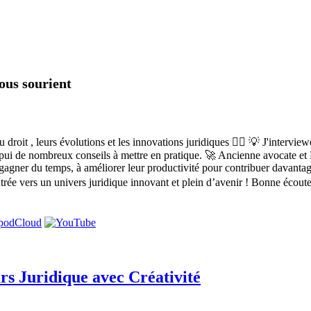
vous sourient
roit , leurs évolutions et les innovations juridiques 👩‍⚖️ 💡 J'intervie
'appui de nombreux conseils à mettre en pratique. 🚀 Ancienne avocate et D
 gagner du temps, à améliorer leur productivité pour contribuer davantage
'entrée vers un univers juridique innovant et plein d’avenir ! Bonne éc
s Juridique avec Créativité