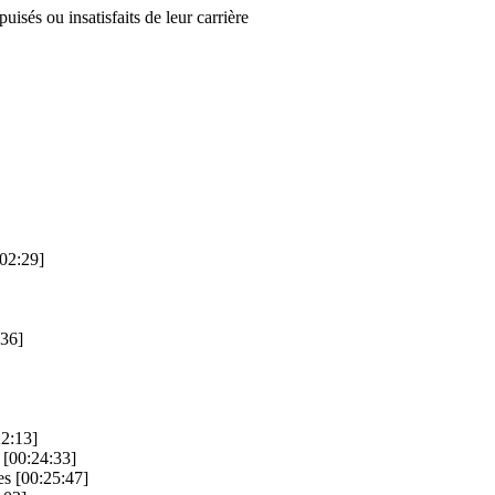
uisés ou insatisfaits de leur carrière
:02:29]
:36]
22:13]
 [00:24:33]
mes [00:25:47]