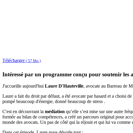
Télécharger
( 57 Mo )
Intéressé par un programme conçu pour soutenir les av
J'accueille aujourd'hui
Laure D'Hauteville
, avocate au Barreau de M
Laure a fait du droit par défaut, a été avocate par hasard et a choisi de
pompé beaucoup d'énergie, donné beaucoup de stress .
C'est en découvrant la
médiation
qu’elle s’est mise sur une autre fréq
formée au bilan de compétences, a créé un parcours original pour ac
monde des avocats. Un pas de côté qui la réjouit et qui lui va comme 
Dans cet épisode, Laure nous dévoile tout :